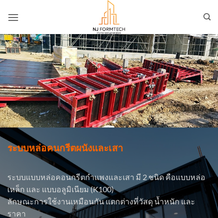
ข้าม
ไป
ยัง
เนื้อหา
ระบบหล่อคนกรีตผนังและเสา
ระบบแบบหล่อคอนกรีตกำแพงและเสา มี 2 ชนิด คือแบบหล่อ
เหล็ก และ แบบอลูมิเนียม (K100)
ลักษณะการใช้งานเหมือนกัน แตกต่างที่วัสดุ น้ำหนัก และ
ราคา